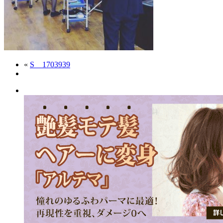
«
S__1703939