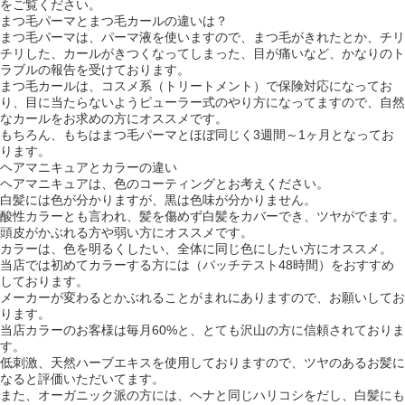
をご覧ください。
まつ毛パーマとまつ毛カールの違いは？
まつ毛パーマは、パーマ液を使いますので、まつ毛がきれたとか、チリ
チリした、カールがきつくなってしまった、目が痛いなど、かなりのト
ラブルの報告を受けております。
まつ毛カールは、コスメ系（トリートメント）で保険対応になってお
り、目に当たらないようピューラー式のやり方になってますので、自然
なカールをお求めの方にオススメです。
もちろん、もちはまつ毛パーマとほぼ同じく3週間～1ヶ月となってお
ります。
ヘアマニキュアとカラーの違い
ヘアマニキュアは、色のコーティングとお考えください。
白髪には色が分かりますが、黒は色味が分かりません。
酸性カラーとも言われ、髪を傷めず白髪をカバーでき、ツヤがでます。
頭皮がかぶれる方や弱い方にオススメです。
カラーは、色を明るくしたい、全体に同じ色にしたい方にオススメ。
当店では初めてカラーする方には（パッチテスト48時間）をおすすめ
しております。
メーカーが変わるとかぶれることがまれにありますので、お願いしてお
ります。
当店カラーのお客様は毎月60%と、とても沢山の方に信頼されておりま
す。
低刺激、天然ハーブエキスを使用しておりますので、ツヤのあるお髪に
なると評価いただいてます。
また、オーガニック派の方には、ヘナと同じハリコシをだし、白髪にも