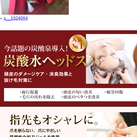
«
s__1024004