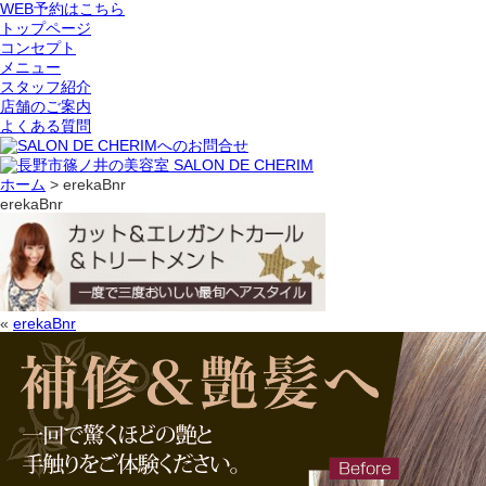
WEB予約はこちら
トップページ
コンセプト
メニュー
スタッフ紹介
店舗のご案内
よくある質問
ホーム
>
erekaBnr
erekaBnr
«
erekaBnr