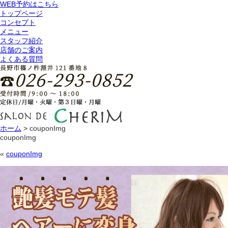
WEB予約はこちら
トップページ
コンセプト
メニュー
スタッフ紹介
店舗のご案内
よくある質問
ホーム
>
couponImg
couponImg
«
couponImg