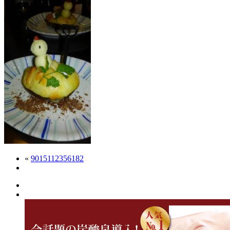
«
9015112356182