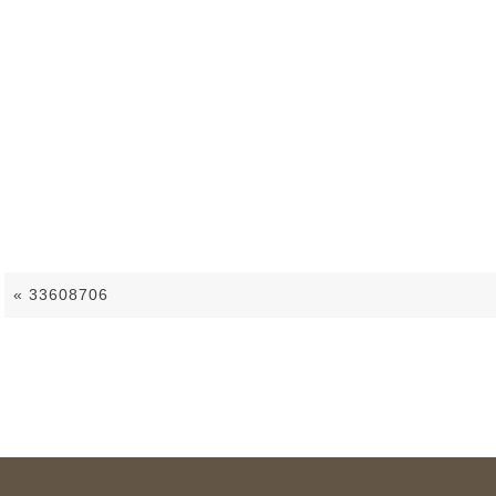
33608706
«
33608706