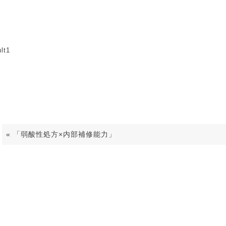
ult1
ult1
«
「弱酸性処方×内部補修能力」