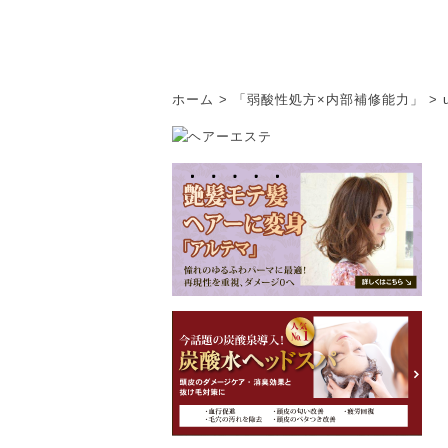
ホーム
>
「弱酸性処方×内部補修能力」
>