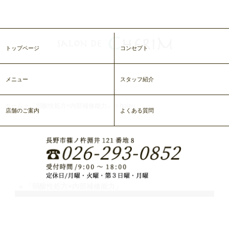
トップページ
コンセプト
メニュー
スタッフ紹介
ホーム
>
「弱酸性処方×内部補修能力」
>
hoipu
店舗のご案内
よくある質問
hoipu
«
「弱酸性処方×内部補修能力」