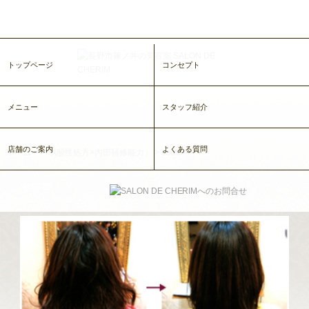
トップページ
コンセプト
メニュー
スタッフ紹介
店舗のご案内
よくある質問
ホーム
>
「弱酸性処方×内部補修能力」
>
esute
esute