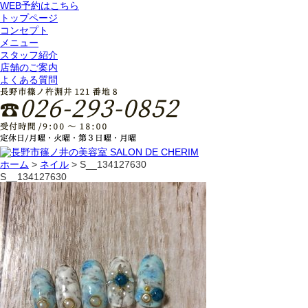
WEB予約はこちら
トップページ
コンセプト
メニュー
スタッフ紹介
店舗のご案内
よくある質問
ホーム
>
ネイル
>
S__134127630
S__134127630