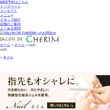
WEB予約はこちら
トップページ
コンセプト
メニュー
スタッフ紹介
店舗のご案内
よくある質問
ホーム
>
ネイル
>
nail1
nail1
«
ネイル