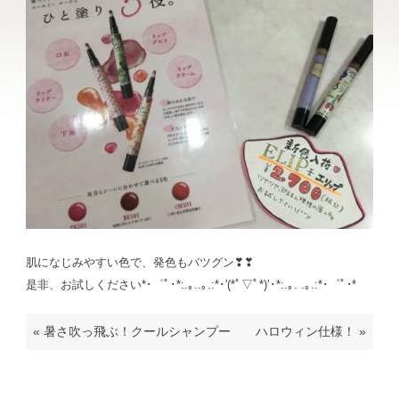
肌になじみやすい色で、発色もバツグン❣❣
是非、お試しください*･゜ﾟ･*:.｡..｡.:*･'(*ﾟ▽ﾟ*)’･*:.｡. .｡.:*･゜ﾟ･*
«
暑さ吹っ飛ぶ！クールシャンプー
ハロウィン仕様！
»