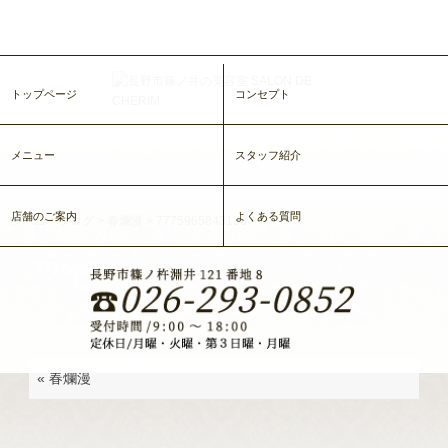
トップページ
コンセプト
メニュー
スタッフ紹介
店舗のご案内
よくある質問
ホーム
>
ブログ
>
春爛漫
>
7775965843133
7775965843133
«
春爛漫