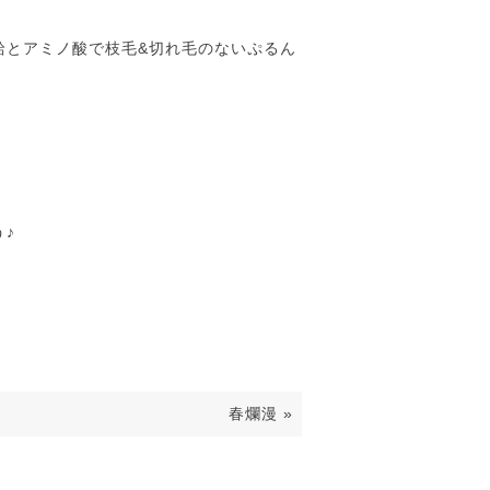
給とアミノ酸で枝毛&切れ毛のないぷるん
♪
春爛漫
»