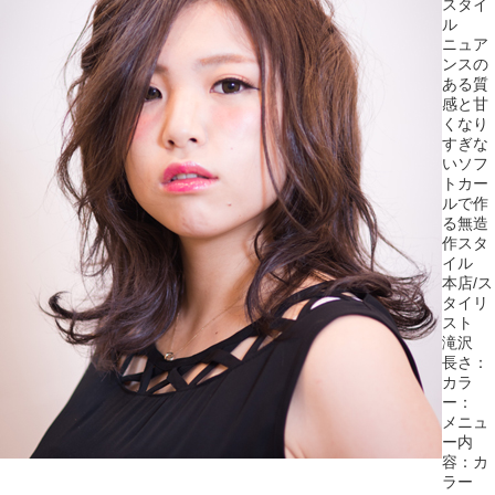
スタイ
ル
ニュア
ンスの
ある質
感と甘
くなり
すぎな
いソフ
トカー
ルで作
る無造
作スタ
イル
本店/ス
タイリ
スト
滝沢
長さ：
カラ
ー：
メニュ
ー内
容：
カ
ラー