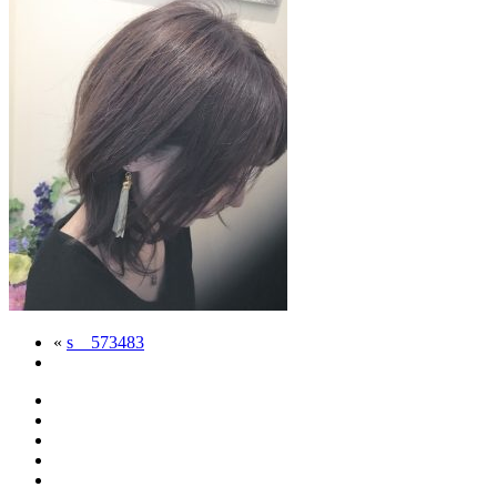
«
s__573483