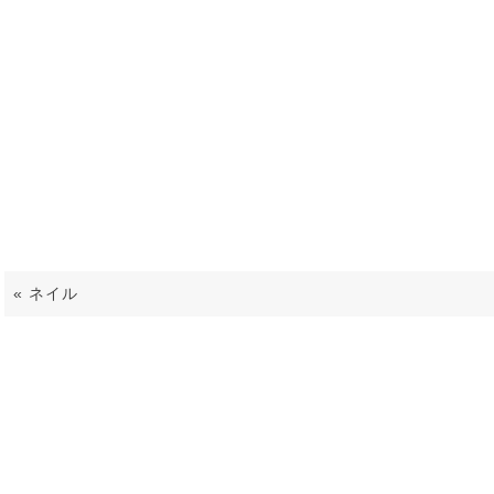
9423
«
ネイル