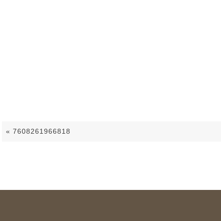
7608261966818
«
7608261966818